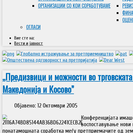
ОРГАНИЗАЦИИ СО КОИ СОРАБОТУВАМЕ
РЕВИ
ФИНА
ОЦЕН
ОГЛАСИ
Вие сте на:
Вести и јавност
„Предизвици и можности во трговската
Македонија и Косово”
Објавено: 12 Октомври 2005
Конференцијата имаше
воспоставување нови 
понатамошната соработка меѓу претприемачите од зем