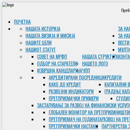
Преб
ПОЧЕТНА
НАШАТА ИСТОРИЈА
ЗА НА
НАШАТА ВИЗИЈА И МИСИЈА
ЗА НА
НАШИТЕ ЦЕЛИ
ВЕСТИ
НАШИОТ СТАТУТ
МУЛТ
СОВЕТ НА МРФП
НАШАТА СТРУКТУРА
КОНТА
ОДБОР НА СТАРАТЕЛИ
НАШЕТО ЛОГО
ИЗВРШНА КАНЦЕЛАРИЈА
ЧПП
АКРЕДИТИРАНИ ПОСРЕДНИЦИ
КРЕДИТИ
КАКО ДО КРЕДИТ
КАПИТАЛНИ 
РАЗВОЈНИ ИНДИКАТОРИ
ГРАДЕЊЕ КАП
ПРЕТПРИЕМАЧКИ ПРИМЕРИ
СТУДИС
ЗАСТАПУВАЊЕ ЗА РАЗВОЈ НА ФИНАНСИСКИ УСЛУГ
ГЛОБАЛЕН МОНИТОР НА ПРЕТПРИЕМНИШТВ
ПРЕТПРИЕМАЧ НА ГОДИНАТА
РАЗВОЈ НА ПР
ПРЕТПРИЕМАЧКИ НАСТАНИ
ПАРТНЕРСТВА 