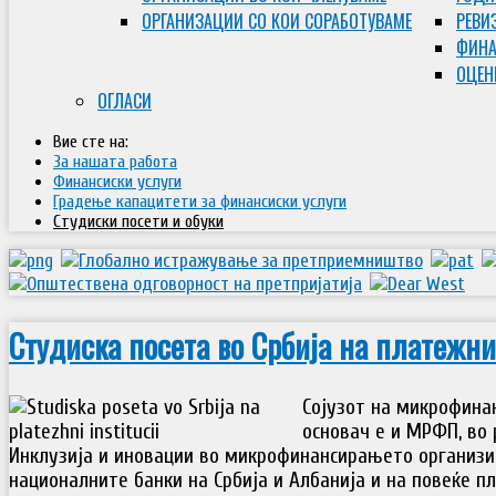
ОРГАНИЗАЦИИ СО КОИ СОРАБОТУВАМЕ
РЕВИ
ФИНА
ОЦЕН
ОГЛАСИ
Вие сте на:
За нашата работа
Финансиски услуги
Градење капацитети за финансиски услуги
Студиски посети и обуки
Студиска посета во Србија на платежн
Сојузот на микрофинан
основач е и МРФП, во
Инклузија и иновации во микрофинансирањето организи
националните банки на Србија и Албанија и на повеќе п