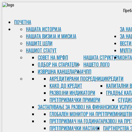
Преб
ПОЧЕТНА
НАШАТА ИСТОРИЈА
ЗА НА
НАШАТА ВИЗИЈА И МИСИЈА
ЗА НА
НАШИТЕ ЦЕЛИ
ВЕСТИ
НАШИОТ СТАТУТ
МУЛТ
СОВЕТ НА МРФП
НАШАТА СТРУКТУРА
КОНТА
ОДБОР НА СТАРАТЕЛИ
НАШЕТО ЛОГО
ИЗВРШНА КАНЦЕЛАРИЈА
ЧПП
АКРЕДИТИРАНИ ПОСРЕДНИЦИ
КРЕДИТИ
КАКО ДО КРЕДИТ
КАПИТАЛНИ 
РАЗВОЈНИ ИНДИКАТОРИ
ГРАДЕЊЕ КАП
ПРЕТПРИЕМАЧКИ ПРИМЕРИ
СТУДИС
ЗАСТАПУВАЊЕ ЗА РАЗВОЈ НА ФИНАНСИСКИ УСЛУГ
ГЛОБАЛЕН МОНИТОР НА ПРЕТПРИЕМНИШТВ
ПРЕТПРИЕМАЧ НА ГОДИНАТА
РАЗВОЈ НА ПР
ПРЕТПРИЕМАЧКИ НАСТАНИ
ПАРТНЕРСТВА 