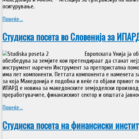
осигурување.
Повеќе...
Студиска посета во Словенија за ИПАР
Европската Унија ја 
обезбедува за земјите кои претендираат да станат неј
инструмент наречен Инструмент за претпристапна пом
има пет компоненти. Петтата компонента е наменета за
за која Македонија е подобна и веќе го објави првиот п
ИПАРД е новина за македонските земјоделски производ
преработувачите, финансискиот сектор и општата јавно
Повеќе...
Студиска посета на финансиски инстит