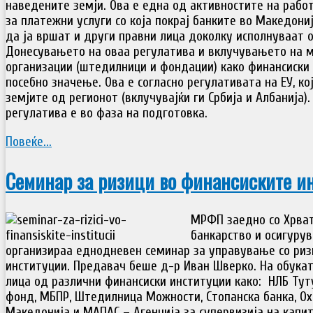
наведените земји. Ова е една од активностите на рабо
за платежни услуги со која покрај банките во Македониј
да ја вршат и други правни лица доколку исполнуваат 
Донесувањето на оваа регулатива и вклучувањето на 
организации (штедилници и фондации) како финансиски
посебно значење. Ова е согласно регулативата на ЕУ, ко
земјите од регионот (вклучувајќи ги Србија и Албанија).
регулатива е во фаза на подготовка.
Повеќе...
Семинар за ризици во финансиските и
МРФП заедно со Хрват
банкарство и осигурува
организираа еднодневен семинар за управување со риз
институции. Предавач беше д-р Иван Шверко. На обукат
лица од различни финансиски институции како: НЛБ Туту
фонд, МБПР, Штедилница Можности, Стопанска банка, Ох
Македонија и МАПАС – Агенција за супервизија на капи