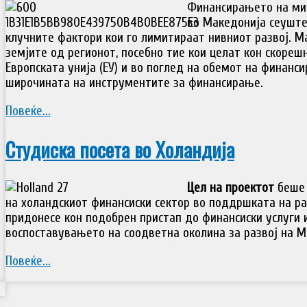
Финансирањето на мик
во Македонија сеуште
клучните фактори кои го лимитираат нивниот развој. М
земјите од регионот, посебно тие кои целат кон скореш
Европската унија (ЕУ) и во поглед на обемот на финанс
широчината на инструментите за финансирање.
Повеќе...
Студиска посета во Холандија
Цел на проектот
беше 
на холандскиот финансиски сектор во поддршката на ра
придонесе кон подобрен пристап до финансиски услуги
воспоставувањето на соодветна околина за развој на 
Повеќе...