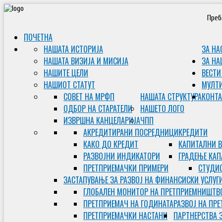
Преб
ПОЧЕТНА
НАШАТА ИСТОРИЈА
ЗА НА
НАШАТА ВИЗИЈА И МИСИЈА
ЗА НА
НАШИТЕ ЦЕЛИ
ВЕСТИ
НАШИОТ СТАТУТ
МУЛТ
СОВЕТ НА МРФП
НАШАТА СТРУКТУРА
КОНТА
ОДБОР НА СТАРАТЕЛИ
НАШЕТО ЛОГО
ИЗВРШНА КАНЦЕЛАРИЈА
ЧПП
АКРЕДИТИРАНИ ПОСРЕДНИЦИ
КРЕДИТИ
КАКО ДО КРЕДИТ
КАПИТАЛНИ 
РАЗВОЈНИ ИНДИКАТОРИ
ГРАДЕЊЕ КАП
ПРЕТПРИЕМАЧКИ ПРИМЕРИ
СТУДИС
ЗАСТАПУВАЊЕ ЗА РАЗВОЈ НА ФИНАНСИСКИ УСЛУГ
ГЛОБАЛЕН МОНИТОР НА ПРЕТПРИЕМНИШТВ
ПРЕТПРИЕМАЧ НА ГОДИНАТА
РАЗВОЈ НА ПР
ПРЕТПРИЕМАЧКИ НАСТАНИ
ПАРТНЕРСТВА 