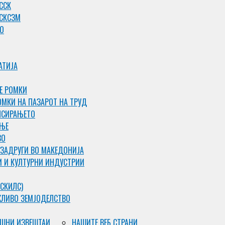
ССК
 СКСЗМ
О
АТИЈА
Е РОМКИ
ОМКИ НА ПАЗАРОТ НА ТРУД
НСИРАЊЕТО
АЊЕ
ВО
 ЗАДРУГИ ВО МАКЕДОНИЈА
И И КУЛТУРНИ ИНДУСТРИИ
СКИЛС)
ЖЛИВО ЗЕМЈОДЕЛСТВО
ШНИ ИЗВЕШТАИ
НАШИТЕ ВЕБ СТРАНИ