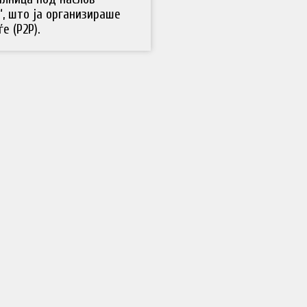
, што ја организираше
е (P2P).