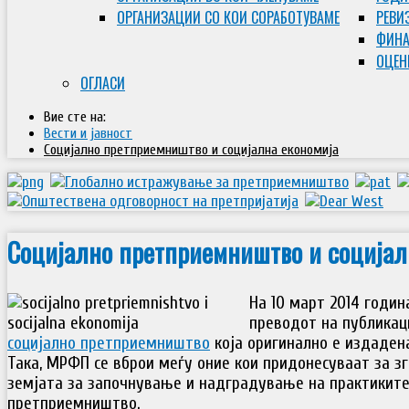
ОРГАНИЗАЦИИ СО КОИ СОРАБОТУВАМЕ
РЕВИ
ФИНА
ОЦЕН
ОГЛАСИ
Вие сте на:
Вести и јавност
Социјално претприемништво и социјална економија
Социјално претприемништво и социјал
На 10 март 2014 годи
преводот на публика
социјално претприемништво
која оригинално е издадена
Така, МРФП се вброи меѓу оние кои придонесуваат за з
земјата за започнување и надградување на практиките
претприемништво.