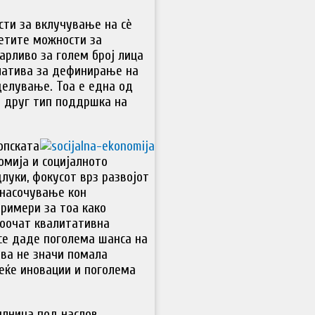
ти за вклучување на сѐ
нетите можности за
варливо за голем број лица
улатива за дефинирање на
 делување. Тоа е една од
и друг тип поддршка на
опската
омија и социјалното
луки, фокусот врз развојот
 насочување кон
примери за тоа како
оочат квалитативна
 се даде поголема шанса на
ува не значи помала
веќе иновации и поголема
илница под наслов