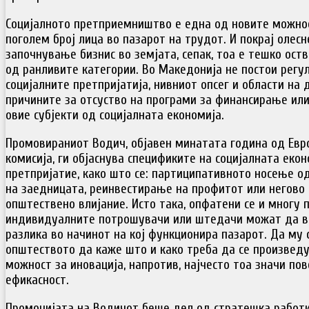
Социјалното претприемништво е една од новите можнос
поголем број лица во пазарот на трудот. И покрај олес
започнување бизнис во земјата, сепак, тоа е тешко ост
од ранливите категории. Во Македонија не постои рег
социјалните претпријатија, нивниот опсег и области на
причините за отсуство на програми за финансирање ил
овие субјекти од социјалната економија.
Промовираниот Водич, објавен минатата година од Евр
комисија, ги објаснува спецификите на социјалната екон
претпријатие, како што се: партиципативното носење од
на заедницата, реинвестирање на профитот или негово
општествено влијание. Исто така, опфатени се и многу 
индивидуалните потрошувачи или штедачи можат да в
разлика во начинот на кој функционира пазарот. Да му
општеството да каже што и како треба да се произвед
можност за иновација, напротив, најчесто тоа значи по
ефикасност.
Промоцијата на Водичот беше дел од стратешка работ