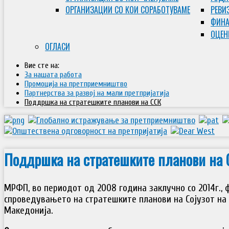
ОРГАНИЗАЦИИ СО КОИ СОРАБОТУВАМЕ
РЕВИ
ФИНА
ОЦЕН
ОГЛАСИ
Вие сте на:
За нашата работа
Промоција на претприемништво
Партнерства за развој на мали претпријатија
Поддршка на стратешките планови на ССК
Поддршка на стратешките планови на 
МРФП, во периодот од 2008 година заклучно со 2014г.,
спроведувањето на стратешките планови на Сојузот на 
Македонија.