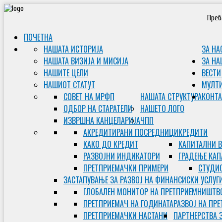
Преб
ПОЧЕТНА
НАШАТА ИСТОРИЈА
ЗА НА
НАШАТА ВИЗИЈА И МИСИЈА
ЗА НА
НАШИТЕ ЦЕЛИ
ВЕСТИ
НАШИОТ СТАТУТ
МУЛТ
СОВЕТ НА МРФП
НАШАТА СТРУКТУРА
КОНТА
ОДБОР НА СТАРАТЕЛИ
НАШЕТО ЛОГО
ИЗВРШНА КАНЦЕЛАРИЈА
ЧПП
АКРЕДИТИРАНИ ПОСРЕДНИЦИ
КРЕДИТИ
КАКО ДО КРЕДИТ
КАПИТАЛНИ 
РАЗВОЈНИ ИНДИКАТОРИ
ГРАДЕЊЕ КАП
ПРЕТПРИЕМАЧКИ ПРИМЕРИ
СТУДИС
ЗАСТАПУВАЊЕ ЗА РАЗВОЈ НА ФИНАНСИСКИ УСЛУГ
ГЛОБАЛЕН МОНИТОР НА ПРЕТПРИЕМНИШТВ
ПРЕТПРИЕМАЧ НА ГОДИНАТА
РАЗВОЈ НА ПР
ПРЕТПРИЕМАЧКИ НАСТАНИ
ПАРТНЕРСТВА 