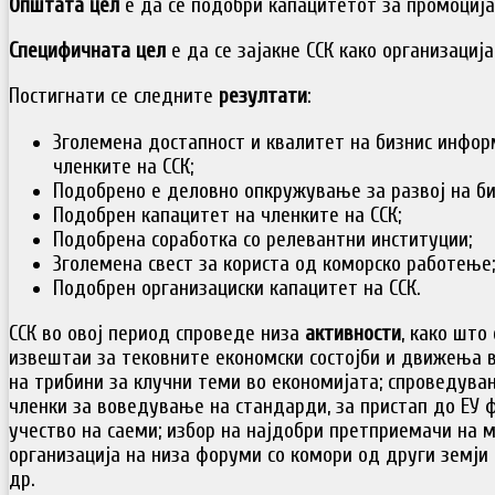
Општата цел
е да се подобри капацитетот за промоциј
Специфичната цел
е да се зајакне ССК како организациј
Постигнати се следните
резултати
:
Зголемена достапност и квалитет на бизнис инфо
членките на ССК;
Подобрено е деловно опкружување за развој на би
Подобрен капацитет на членките на ССК;
Подобрена соработка со релевантни институции;
Зголемена свест за користа од коморско работење;
Подобрен организациски капацитет на ССК.
ССК во овој период спроведе низа
активности
, како што
извештаи за тековните економски состојби и движења в
на трибини за клучни теми во економијата; спроведува
членки за воведување на стандарди, за пристап до ЕУ ф
учество на саеми; избор на најдобри претприемачи на м
организација на низа форуми со комори од други земји (Бо
др.