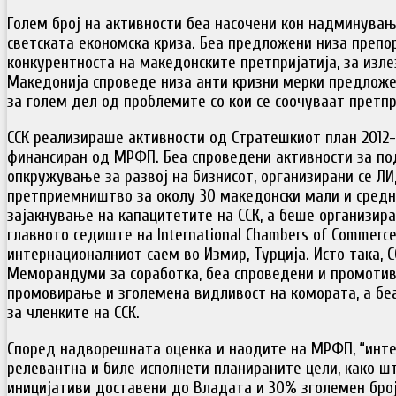
Голем број на активности беа насочени кон надминува
светската економска криза. Беа предложени низа препо
конкурентноста на македонските претпријатија, за изле
Македонија спроведе низа анти кризни мерки предложе
за голем дел од проблемите со кои се соочуваат претпр
ССК реализираше активности од Стратешкиот план 2012-
финансиран од МРФП. Беа спроведени активности за п
опкружување за развој на бизнисот, организирани се ЛИ
претприемништво за околу 30 македонски мали и средни
зајакнување на капацитетите на ССК, а беше организира
главното седиште на International Chambers of Commerce
интернационалниот саем во Измир, Турција. Исто така, 
Меморандуми за соработка, беа спроведени и промотив
промовирање и зголемена видливост на комората, а бе
за членките на ССК.
Според надворешната оценка и наодите на МРФП, “инте
релевантна и биле исполнети планираните цели, како ш
иницијативи доставени до Владата и 30% зголемен број