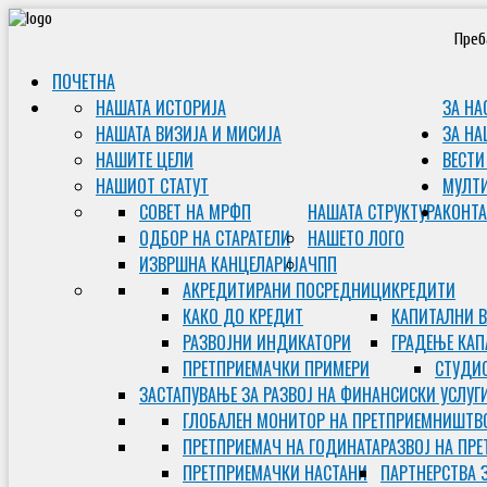
Преб
ПОЧЕТНА
НАШАТА ИСТОРИЈА
ЗА НА
НАШАТА ВИЗИЈА И МИСИЈА
ЗА НА
НАШИТЕ ЦЕЛИ
ВЕСТИ
НАШИОТ СТАТУТ
МУЛТ
СОВЕТ НА МРФП
НАШАТА СТРУКТУРА
КОНТА
ОДБОР НА СТАРАТЕЛИ
НАШЕТО ЛОГО
ИЗВРШНА КАНЦЕЛАРИЈА
ЧПП
АКРЕДИТИРАНИ ПОСРЕДНИЦИ
КРЕДИТИ
КАКО ДО КРЕДИТ
КАПИТАЛНИ 
РАЗВОЈНИ ИНДИКАТОРИ
ГРАДЕЊЕ КАП
ПРЕТПРИЕМАЧКИ ПРИМЕРИ
СТУДИС
ЗАСТАПУВАЊЕ ЗА РАЗВОЈ НА ФИНАНСИСКИ УСЛУГ
ГЛОБАЛЕН МОНИТОР НА ПРЕТПРИЕМНИШТВ
ПРЕТПРИЕМАЧ НА ГОДИНАТА
РАЗВОЈ НА ПР
ПРЕТПРИЕМАЧКИ НАСТАНИ
ПАРТНЕРСТВА 