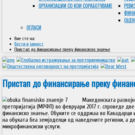
ОРГАНИЗАЦИИ СО КОИ СОРАБОТУВАМЕ
РЕВИ
ФИНА
ОЦЕН
ОГЛАСИ
Вие сте на:
Вести и јавност
Пристап до финансирање преку финансиско знаење
Пристап до финансирање преку финан
Македонската развојн
претпријатија (МРФП) во февруари 2017 г. спроведе дв
финансиско знаење. Обуките се оддржаа во Кавадарци и
на обуката беа земјоделци од наведените региони, а де
микрофинансиски услуги.