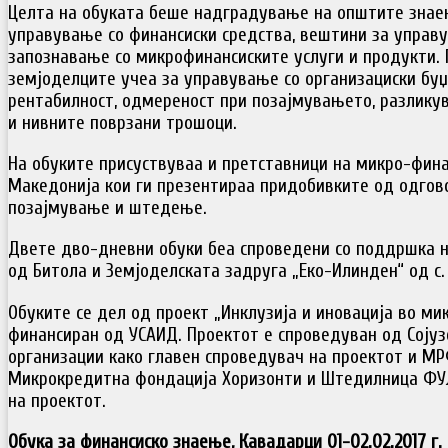
Целта на обуката беше надградување на општите знае
управување со финансиски средства, вештини за управу
запознавање со микрофинансиските услуги и продукти.
земјоделците учеа за управување со организациски буџ
рентабилност, одмереност при позајмувањето, разлику
и нивните поврзани трошоци.
На обуките присуствуваа и претставници на микро-фин
Македонија кои ги презентираа придобивките од одгов
позајмување и штедење.
Двете дво-дневни обуки беа спроведени со поддршка 
од Битола и Земјоделската задруга „Еко-Илинден“ од с
Обуките се дел од проект „Инклузија и иновација во м
финансиран од УСАИД. Проектот е спроведуван од Соју
организации како главен спроведувач на проектот и М
Микрокредитна фондација Хоризонти и Штедилница ФУ
на проектот.
Обука за финансиско знаење, Кавадарци 01-02.02.2017 г. 