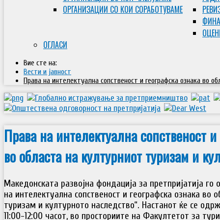
ОРГАНИЗАЦИИ СО КОИ СОРАБОТУВАМЕ
РЕВИ
ФИНА
ОЦЕН
ОГЛАСИ
Вие сте на:
Вести и јавност
Права на интелектуална сопственост и географска ознака во о
Права на интелектуална сопственост и 
во областа на културниот туризам и ку
Македонската развојна фондација за претпријатија го 
на интелектуална сопственост и географска ознака во о
туризам и културното наследство“. Настанот ќе се одржи
11:00-12:00 часот, во просториите на Факултетот за тур