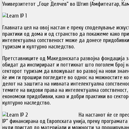
Универзитетот „Гоце Делчев“ во Штип (Амфитеатар, Кам
Главната цел на овој настан е преку споделување искус
практики од дома и од странство да покажеме како пр
интелектуална сопственост може да донесе придобивки
туризам и културно наследство.
Претставниците од Македонската развојна фондација за
обидат да инспирираат и поттикнат што поголем број н
секторот туризам да вложуваат во развој на нови знае
ќе им ги прошири погледите во однос на можностите ко
делот на заштита на нивната интелектуална сопствено
темите на видови права на интелектуална сопственост,
економски придобивки, како и добри практики во сектор
културно наследство.
На настанот ќе се пре
IP” финансирана од Европската унија, преку програмата
нуди пристап до материјали и можности за проширувањ